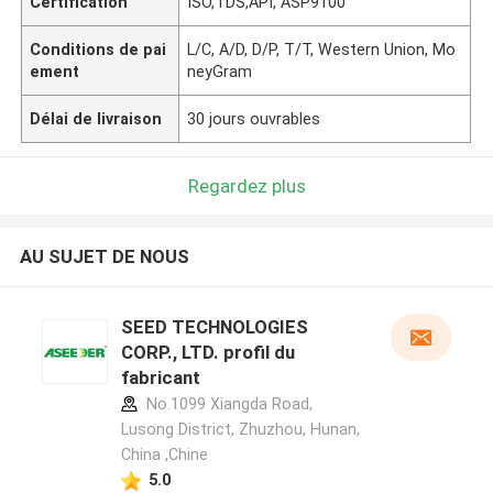
Certification
ISO,TDS,API, ASP9100
Conditions de pai
L/C, A/D, D/P, T/T, Western Union, Mo
ement
neyGram
Délai de livraison
30 jours ouvrables
Regardez plus
AU SUJET DE NOUS
SEED TECHNOLOGIES
CORP., LTD. profil du
fabricant
No.1099 Xiangda Road,
Lusong District, Zhuzhou, Hunan,
China ,Chine
5.0