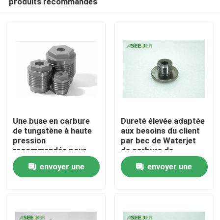
produits recommandés
Une buse en carbure
Dureté élevée adaptée
de tungstène à haute
aux besoins du client
pression
par bec de Waterjet
recommandée pour
de carbure de
Maison
les applications
tungstène de Aseeder
envoyer une
envoyer une
industrielles
avec
Produits
demande
demande
À propos de nous