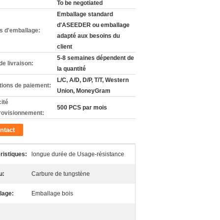
To be negotiated
Emballage standard
d'ASEEDER ou emballage
ls d'emballage:
adapté aux besoins du
client
5-8 semaines dépendent de
de livraison:
la quantité
L/C, A/D, D/P, T/T, Western
tions de paiement:
Union, MoneyGram
ité
500 PCS par mois
rovisionnement:
ntact
ristiques:
longue durée de Usage-résistance
u:
Carbure de tungstène
lage:
Emballage bois