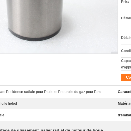
Prix:
Détai
Délai 
Condi
Capac
d'app
Co
sant l'incidence radiale pour l'huile et l'industrie du gaz pour l'am
Caracté
uile fieled
Matéria
ale
d'embal
surface de glissement
palier radial de moteur de boue
,