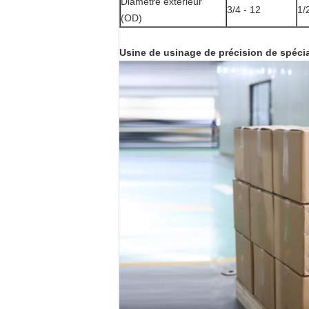
Diamètre extérieur
3/4 -
12
1/
(OD)
Usine de usinage de précision de spécial