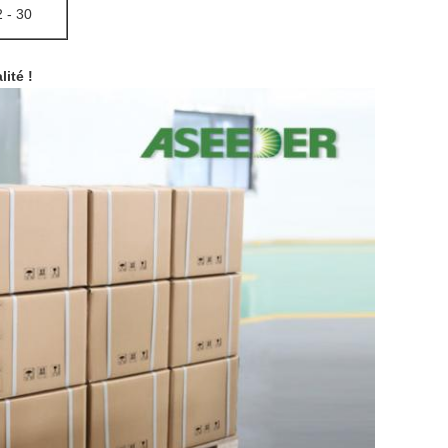
2 -
30
ité !