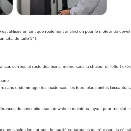
 est utilisée en tant que roulement antifriction pour le moteur de downh
un total de taille 34).
rances serrées et reste des biens, même sous la chaleur et l'effort ext
 boue
 sans endommager les incidences, les tours plus pointus laissants, la
tolérances de conception sont downhole maintenu, ayant pour résultat l
quées selon les normes de qualité rigoureuses qui régissent la sélection 