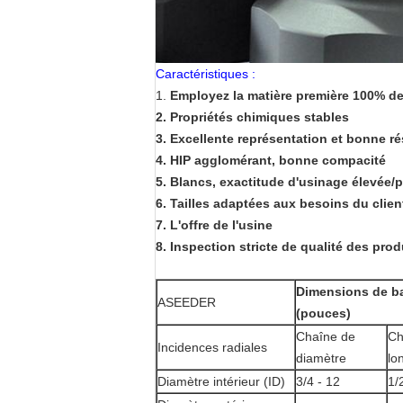
Caractéristiques :
1.
Employez la matière première 100% d
2. Propriétés chimiques stables
3. Excellente représentation et bonne ré
4. HIP agglomérant, bonne compacité
5. Blancs, exactitude d'usinage élevée/p
6. Tailles adaptées aux besoins du clie
7. L'offre de l'usine
8. Inspection stricte de qualité des prod
Dimensions de ba
ASEEDER
(pouces)
Chaîne de
Ch
Incidences radiales
diamètre
lo
Diamètre intérieur (ID)
3/4 -
12
1/