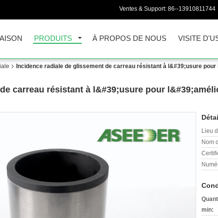
Ventes & Support:
86--13910811744
AISON
PRODUITS
À PROPOS DE NOUS
VISITE D'U
iale
Incidence radiale de glissement de carreau résistant à l&#39;usure pour
 de carreau résistant à l&#39;usure pour l&#39;améli
Détai
Lieu d
Nom d
Certifi
Numér
Cond
Quant
min: