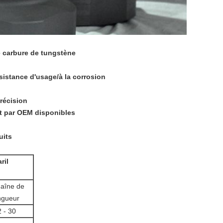
e carbure de tungstène
sistance d'usage/à la corrosion
récision
nt par OEM disponibles
uits
ril
aîne de
ngueur
2 -
30