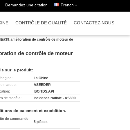
Demandez une citation
French
SINE
CONTRÔLE DE QUALITÉ
CONTACTEZ-NOUS
 l&#39;amélioration de contrôle de moteur de
oration de contrôle de moteur
ls sur le produit:
'origine:
La Chine
e marque:
ASEEDER
cation:
ISO.TDS,API
o de modèle:
Incidence radiale - AS890
itions de paiement et expédition:
ité de commande
5 pièces