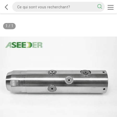
1
/
1