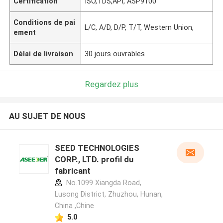
Certification
ISO,TDS,API, ASP9100
Conditions de pai
L/C, A/D, D/P, T/T, Western Union,
ement
Délai de livraison
30 jours ouvrables
Regardez plus
AU SUJET DE NOUS
SEED TECHNOLOGIES
CORP., LTD. profil du
fabricant
No.1099 Xiangda Road,
Lusong District, Zhuzhou, Hunan,
China ,Chine
5.0