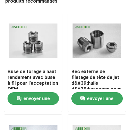
produits recommandés
Buse de forage à haut
Bec externe de
rendement avec buse
filetage de tête de jet
à fil pour l'acceptation
d&#39;huile
OEM
d&#39;hexagone pour
Maison
l&#39;industrie du
envoyer une
envoyer une
pétrole et de la
mécanique
Produits
demande
demande
À propos de nous