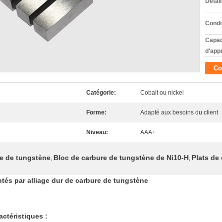
Détai
Condi
Capac
d'app
Co
Catégorie:
Cobalt ou nickel
Forme:
Adapté aux besoins du client
Niveau:
AAA+
re de tungstène
Bloc de carbure de tungstène de Ni10-H
Plats de
,
,
tés par alliage dur de carbure de tungstène
ctéristiques :