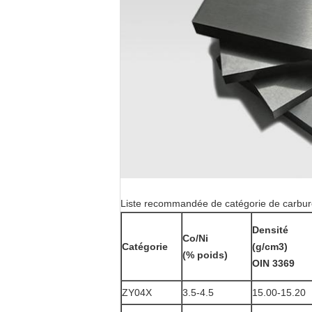
Liste recommandée de catégorie de carbur
Densité
Co/Ni
Catégorie
(g/cm3)
(% poids)
OIN 3369
ZY04X
3.5-4.5
15.00-15.20