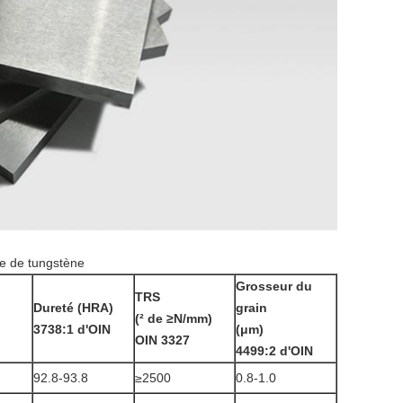
e de tungstène
Grosseur du
TRS
Dureté (HRA)
grain
(² de ≥N/mm)
3738:1 d'OIN
(μm)
OIN 3327
4499:2 d'OIN
92.8-93.8
≥2500
0.8-1.0