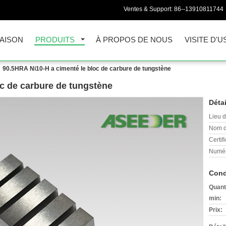
Ventes & Support:
86--13910811744
AISON
PRODUITS
À PROPOS DE NOUS
VISITE D'U
90.5HRA Ni10-H a cimenté le bloc de carbure de tungstène
oc de carbure de tungstène
Détai
Lieu d
Nom d
Certifi
Numér
Cond
Quant
min:
Prix: