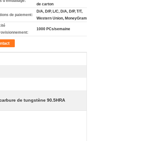
ls d'emballage:
de carton
D/A, D/P, L/C, D/A, D/P, T/T,
tions de paiement:
Western Union, MoneyGram
ité
1000 PCs/semaine
rovisionnement:
ntact
 carbure de tungstène 90.5HRA