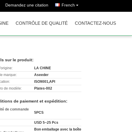
Demandez une citation
French
SINE
CONTRÔLE DE QUALITÉ
CONTACTEZ-NOUS
ls sur le produit:
'origine:
LA CHINE
e marque:
Aseeder
cation:
ISO9001,API
o de modèle:
Plates-002
itions de paiement et expédition:
ité de commande
5PCS
USD 5~25 Pcs
Bon emballage avec la boîte