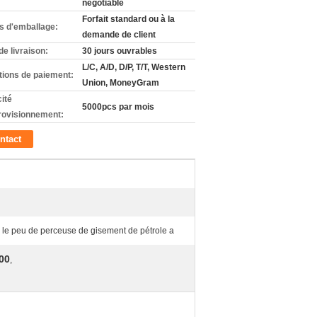
negotiable
Forfait standard ou à la
ls d'emballage:
demande de client
de livraison:
30 jours ouvrables
L/C, A/D, D/P, T/T, Western
tions de paiement:
Union, MoneyGram
ité
5000pcs par mois
rovisionnement:
ntact
 le peu de perceuse de gisement de pétrole a
100
,