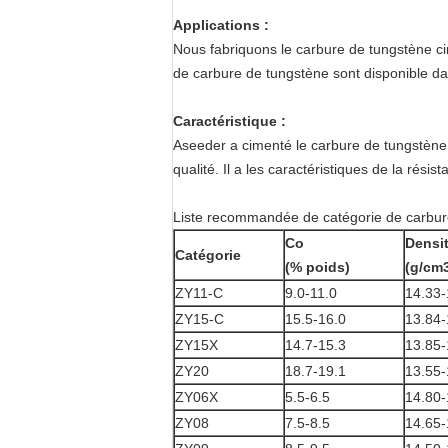
Applications :
Nous fabriquons
le carbure de tungstène c
de carbure de tungstène
sont disponible da
Caractéristique :
Aseeder a cimenté le carbure de tungstène p
qualité. Il a les caractéristiques de la rési
Liste recommandée de catégorie de carbur
Co
Densi
Catégorie
(% poids)
(g/cm
ZY11-C
9.0-11.0
14.33-
ZY15-C
15.5-16.0
13.84-
ZY15X
14.7-15.3
13.85-
ZY20
18.7-19.1
13.55-
ZY06X
5.5-6.5
14.80-
ZY08
7.5-8.5
14.65-