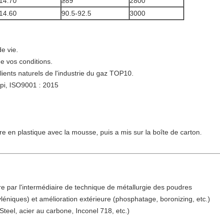
14.70
≥89
2800
14.60
90.5-92.5
3000
de vie.
e vos conditions.
lients naturels de l'industrie du gaz TOP10.
'api, ISO9001 : 2015
e en plastique avec la mousse, puis a mis sur la boîte de carton.
re par l'intermédiaire de technique de métallurgie des poudres
yléniques) et amélioration extérieure (phosphatage, boronizing, etc.)
teel, acier au carbone, Inconel 718, etc.)