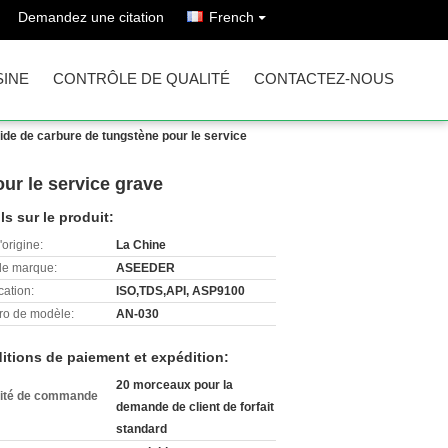
Demandez une citation
French
SINE
CONTRÔLE DE QUALITÉ
CONTACTEZ-NOUS
de de carbure de tungstène pour le service
ur le service grave
ls sur le produit:
'origine:
La Chine
e marque:
ASEEDER
cation:
ISO,TDS,API, ASP9100
o de modèle:
AN-030
itions de paiement et expédition:
20 morceaux pour la
ité de commande
demande de client de forfait
standard