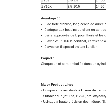
ZY09
8.5-9.5
14.50-
ZY10X
9.5-10.5
14.30-
Avantage : :
 de forte stabilité, long cercle de durée 
 adapté aux besoins du client en tant qu
usine approuvée de  pour l'huile et les c
 avec ASP9100 le certificat, certificat d
 avec un fil spécial traitant l'atelier
Paquet :
Chaque unité sera emballée dans un cylindr
Major Product Lines
· Composants résistants à l'usure de carbu
· Surfacer dur (jet, Pta, HVOF, etc. oxyacét
· Usinage à haute précision des métaux (S.S