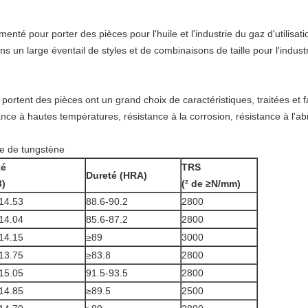
imenté pour porter des pièces
pour l'
huile et l'industrie du gaz d'
utilisat
ns un large éventail de styles et de combinaisons de taille pour
l'indust
ortent des pièces ont un grand choix de caractéristiques, traitées et 
stance à hautes températures, résistance à la corrosion, résistance à l'ab
e de tungstène
té
TRS
Dureté (HRA)
3)
(² de ≥N/mm)
14.53
88.6-90.2
2800
14.04
85.6-87.2
2800
14.15
≥89
3000
13.75
≥83.8
2800
15.05
91.5-93.5
2800
14.85
≥89.5
2500