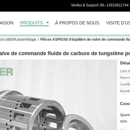
Ventes & Support:
86--13910811744
AISON
PRODUITS
À PROPOS DE NOUS
VISITE D'U
èces d&#39;assemblage
Pièces ASP9100 d'équilibre de valve de commande flui
alve de commande fluide de carbure de tungstène po
Détai
Lieu d
Nom d
Certifi
Numér
Cond
Quant
min: